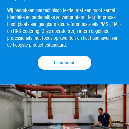
Wij bedrukken ons technisch textiel met een groot aantal
identieke en oerdegelijke solventprinters. Het printproces
biedt plaats aan gangbare kleurreferenties zoals PMS-, RAL-
en HKS-codering. Onze operators zijn intern opgeleide
professionals met focus op kwaliteit en het handhaven van
de hoogste productiestandaard.
Lees meer