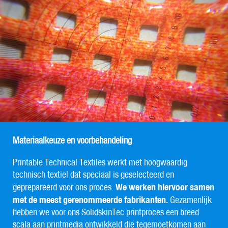
Materiaalkeuze en voorbehandeling
Printable Technical Textiles werkt met hoogwaardig
technisch textiel dat speciaal is geselecteerd en
We werken hiervoor samen
geprepareerd voor ons proces.
met de meest gerenommeerde fabrikanten.
Gezamenlijk
hebben we voor ons SolidskinTec printproces een breed
scala aan printmedia ontwikkeld die tegemoetkomen aan