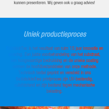
kunnen presenteren. Wij geven ook u graag advies!
Uniek productieproces
SolidskinTec is het resultaat van ruim 15 jaar innovatie en
ervaring. Een juiste voorbehandeling van het substraat,
een hoogwaardige bedrukking en de unieke coating
vormen de hoofdbestanddelen van onze methode.
Technisch textiel geprint en veredeld in ons
SolidskinTec
printproces zijn UV-bestendig,
vuilafstotend en zijn bestand tegen mechanische
belasting.