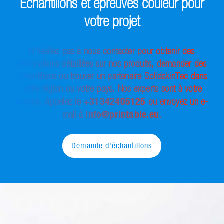
Échantillons et épreuves couleur pour
votre projet
N’hésitez pas à nous contacter pour obtenir des
informations détaillées sur nos produits, demander des
échantillons ou trouver un partenaire SolidskinTec dans
votre région ou votre pays. Nos experts sont à votre
+31342405125
service. Appelez le
ou envoyez un e-
info@printable.eu
mail à
.
Demande d'échantillons